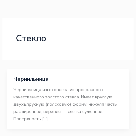
Перейти
к
содержимому
Стекло
Чернильница
Чернильница изготовлена из прозрачного
качественного толстого стекла. Имеет круглую
двухъярусную (поясковую) форму: нижняя часть
расширенная, верхняя — слегка суженная.
Поверхность […]